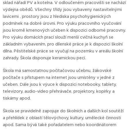
sklad nářadí PV a kotelna. V odloučeném pracovišti se nachází
výdejna obědů. Všechny třídy jsou vybaveny nastavitelnými
lavicemi , prostory jsou z hlediska psychohygienických
podmínek na dobré úrovni. Pro výuku pracovního vyučování
jsou kromě kmenových učeben k dispozici odborné pracovny.
Pro výuku domácích prací slouží menší cvičná kuchyň se
základním vybavením, pro dílenské práce je k dispozici školní
dílna. Pěstitelské práce se vyučují na pozemku v areálu školní
zahrady. Škola disponuje keramickou pecí.
Škola má samostatnou počítačovou učebnu, žákovské
počítače s přístupem na internet jsou umístěny v jedné z
učeben. Dále jsou k výuce k dispozici notebooky, tablety,
televizory, audio-video přehrávače, projektory, kopírky a
tiskárny apod.
Škola se pravidelně zapojuje do školních a dalších kol soutěží
a přehlídek z oblastí tělovýchovy, kultury, umělecké činnosti
apod. Sama bývá také pořadatelem nebo koordinátorem