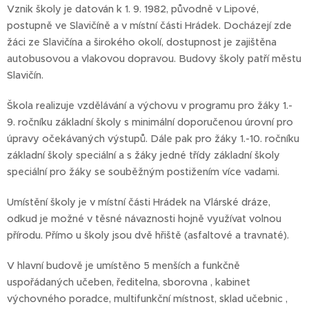
Vznik školy je datován k 1. 9. 1982, původně v Lipové,
postupně ve Slavičíně a v místní části Hrádek. Docházejí zde
žáci ze Slavičína a širokého okolí, dostupnost je zajištěna
autobusovou a vlakovou dopravou. Budovy školy patří městu
Slavičín.
Škola realizuje vzdělávání a výchovu v programu pro žáky 1.-
9. ročníku základní školy s minimální doporučenou úrovní pro
úpravy očekávaných výstupů. Dále pak pro žáky 1.-10. ročníku
základní školy speciální a s žáky jedné třídy základní školy
speciální pro žáky se souběžným postižením více vadami.
Umístění školy je v místní části Hrádek na Vlárské dráze,
odkud je možné v těsné návaznosti hojně využívat volnou
přírodu. Přímo u školy jsou dvě hřiště (asfaltové a travnaté).
V hlavní budově je umístěno 5 menších a funkčně
uspořádaných učeben, ředitelna, sborovna , kabinet
výchovného poradce, multifunkční místnost, sklad učebnic ,