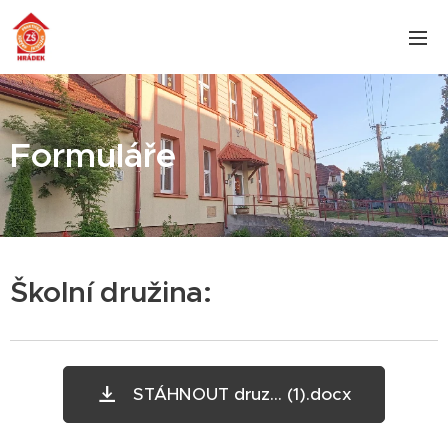
Formuláře
Školní družina:
STÁHNOUT druz... (1).docx