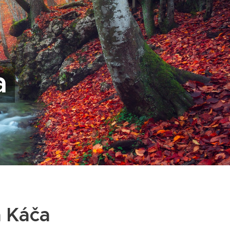
a
a Káča