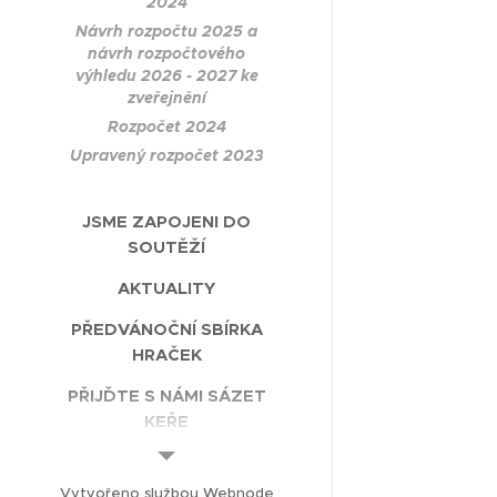
2024
Návrh rozpočtu 2025 a
návrh rozpočtového
výhledu 2026 - 2027 ke
zveřejnění
Rozpočet 2024
Upravený rozpočet 2023
JSME ZAPOJENI DO
SOUTĚŽÍ
AKTUALITY
PŘEDVÁNOČNÍ SBÍRKA
HRAČEK
PŘIJĎTE S NÁMI SÁZET
KEŘE
AGILITY DEN
Vytvořeno službou
Webnode