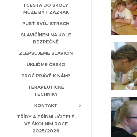
I CESTA DO ŠKOLY
MŮŽE BÝT ZÁZRAK
PUSŤ SVŮJ STRACH
SLAVIČÍNEM NA KOLE
BEZPEČNĚ
ZLEPŠUJEME SLAVIČÍN
UKLIĎME ČESKO
PROČ PRÁVĚ K NÁM?
TERAPEUTICKÉ
TECHNIKY
KONTAKT
TŘÍDY A TŘÍDNÍ UČITELÉ
VE ŠKOLNÍM ROCE
2025/2026