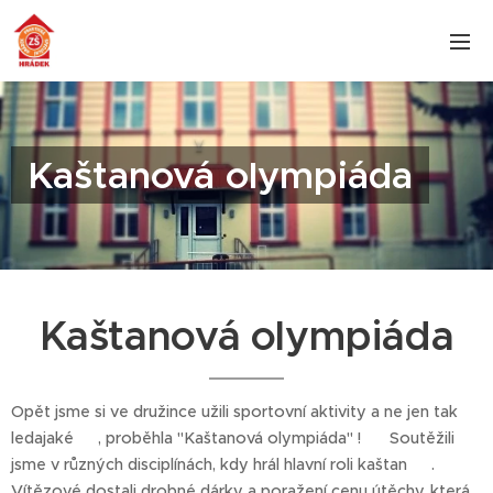
Kaštanová olympiáda
Kaštanová olympiáda
Opět jsme si ve družince užili sportovní aktivity a ne jen tak
ledajaké 💪, proběhla "Kaštanová olympiáda" ! 🍂 Soutěžili
jsme v různých disciplínách, kdy hrál hlavní roli kaštan 🥰.
Vítězové dostali drobné dárky a poražení cenu útěchy, která