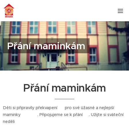
Přání maminkám
Přání maminkám
Děti si připravily překvapení 💌 pro své úžasné a nejlepší
maminky ♥️♥️♥️. Připojujeme se k přání 🫶. Užijte si sváteční
neděli 💐