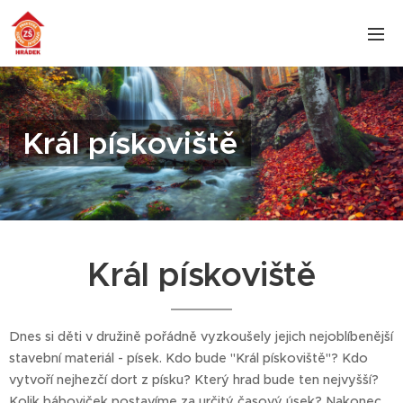
Král pískoviště
Král pískoviště
Dnes si děti v družině pořádně vyzkoušely jejich nejoblíbenější
stavební materiál - písek. Kdo bude "Král pískoviště"? Kdo
vytvoří nejhezčí dort z písku? Který hrad bude ten nejvyšší?
Kolik báboviček postavíme za určitý časový úsek? Nakonec