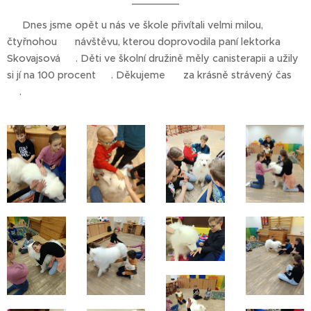
🐶 Dnes jsme opět u nás ve škole přivítali velmi milou,
čtyřnohou 🐶 návštěvu, kterou doprovodila paní lektorka
Skovajsová 🤗. Děti ve školní družině měly canisterapii a užily
si jí na 100 procent 🥰. Děkujeme 👏 za krásně strávený čas
💞.