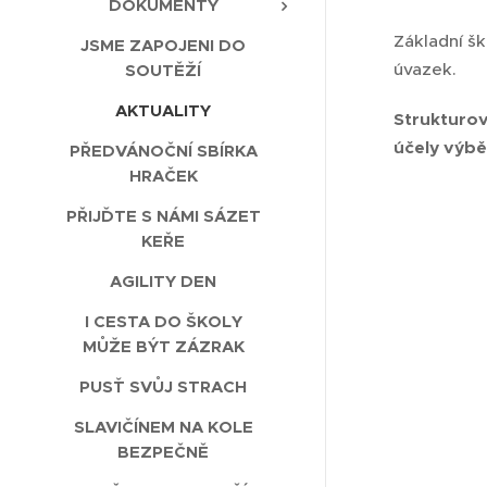
DOKUMENTY
Základní šk
JSME ZAPOJENI DO
úvazek.
SOUTĚŽÍ
AKTUALITY
Strukturov
účely výběr
PŘEDVÁNOČNÍ SBÍRKA
HRAČEK
PŘIJĎTE S NÁMI SÁZET
KEŘE
AGILITY DEN
I CESTA DO ŠKOLY
MŮŽE BÝT ZÁZRAK
PUSŤ SVŮJ STRACH
SLAVIČÍNEM NA KOLE
BEZPEČNĚ