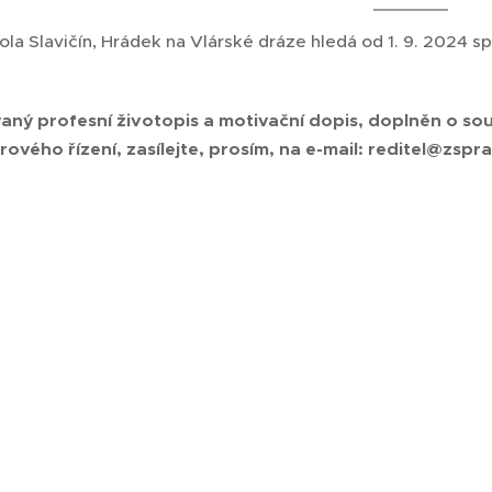
ola Slavičín, Hrádek na Vlárské dráze hledá od 1. 9. 2024 s
aný profesní životopis a motivační dopis, doplněn o so
ového řízení, zasílejte, prosím, na e-mail: reditel@zspra