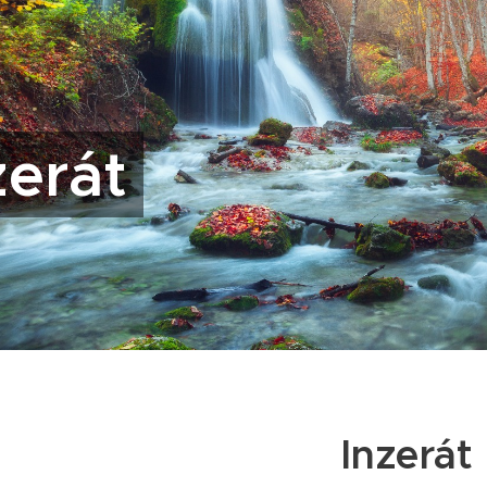
zerát
Inzerát