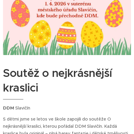
Soutěž o nejkrásnější
kraslici
DDM
Slavičín
S dětmi jsme se letos ve škole zapojili do soutěže O
nejkrásnější kraslici, kterou pořádal DDM Slavičín. Každá
kraslice byla originál – plná barev, fantazie i dětské trpělivosti.