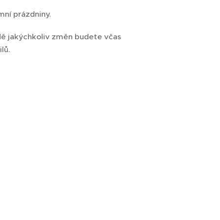
mní prázdniny.
adě jakýchkoliv změn budete včas
lů.