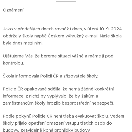
Oznámení
Jako v předešlých dnech rovněž i dnes, v úterý 10. 9. 2024,
obdržely školy napříč Českem výhružný e-mail. Naše škola
byla dnes mezi nimi.
Ujišťujeme Vás, že bereme situaci vážně a máme ji pod
kontrolou.
Škola informovala Policii ČR a zřizovatele školy.
Policie ČR opakovaně sdělila, že nemá žádné konkrétní
informace, z nichž by vyplývalo, že by žákům a
zaměstnancům školy hrozilo bezprostřední nebezpečí.
Podle pokynů Policie ČR není třeba evakuovat školu. Vedení
školy přijalo opatření omezení vstupu třetích osob do
budovy, pravidelně koná prohlídky budovy.