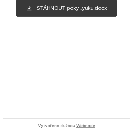
STÁHNOUT poky...yuku.docx
Vytvořeno službou
Webnode