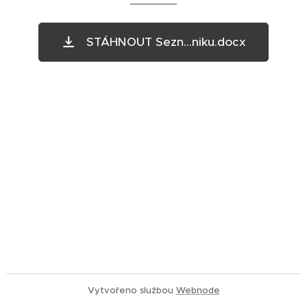
STÁHNOUT Sezn...niku.docx
Vytvořeno službou
Webnode