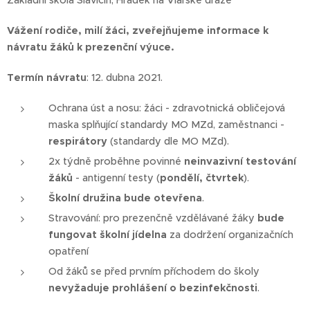
Základní škola Slavičín, Hrádek na Vlárské dráze
Vážení rodiče, milí žáci, zveřejňujeme informace k
návratu žáků k prezenční výuce.
Termín návratu
: 12. dubna 2021.
Ochrana úst a nosu: žáci - zdravotnická obličejová
maska splňující standardy MO MZd, zaměstnanci -
respirátory
(standardy dle MO MZd).
2x týdně proběhne povinné
neinvazivní testování
žáků
- antigenní testy (
pondělí, čtvrtek
).
Školní družina bude otevřena
.
Stravování: pro prezenčně vzdělávané žáky
bude
fungovat školní jídelna
za dodržení organizačních
opatření
Od žáků se před prvním příchodem do školy
nevyžaduje prohlášení o bezinfekčnosti
.