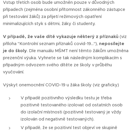
Vstup třetích osob bude umožněn pouze v důvodných
případech (zejména osobní přítomnost zákonného zástupce
při testování žáků) za přijetí režimových opatření
minimalizujících styk s dětmi, žáky či studenty.
V případě, že vaše dítě vykazuje některý z příznaků
(viz
příloha "Kontrolní seznam příznaků covid-19..."),
neposílejte
je do školy
. Dle manuálu MŠMT není těmto žákům umožněna
prezenční výuka. Vyhnete se tak následným komplikacím s
případným odvozem svého dítěte ze školy v průběhu
vyučování.
Výskyt onemocnění COVID-19 u žáka školy (viz graficky)
V případě pozitivního výsledku testu je třeba
pozitivně testovaného izolovat od ostatních osob
do izolační místnosti (pozitivně testovaný je vždy
izolován od negativně testovaných).
V případě, že se pozitivní test objeví ve skupině