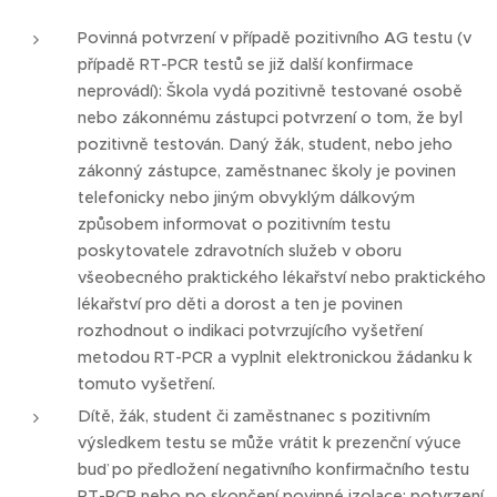
Povinná potvrzení v případě pozitivního AG testu (v
případě RT-PCR testů se již další konfirmace
neprovádí): Škola vydá pozitivně testované osobě
nebo zákonnému zástupci potvrzení o tom, že byl
pozitivně testován. Daný žák, student, nebo jeho
zákonný zástupce, zaměstnanec školy je povinen
telefonicky nebo jiným obvyklým dálkovým
způsobem informovat o pozitivním testu
poskytovatele zdravotních služeb v oboru
všeobecného praktického lékařství nebo praktického
lékařství pro děti a dorost a ten je povinen
rozhodnout o indikaci potvrzujícího vyšetření
metodou RT-PCR a vyplnit elektronickou žádanku k
tomuto vyšetření.
Dítě, žák, student či zaměstnanec s pozitivním
výsledkem testu se může vrátit k prezenční výuce
buď po předložení negativního konfirmačního testu
RT-PCR nebo po skončení povinné izolace; potvrzení