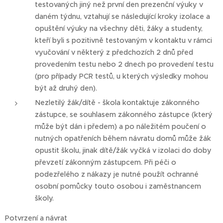
testovaných jiný než první den prezenční výuky v
daném týdnu, vztahují se následující kroky izolace a
opuštění výuky na všechny děti, žáky a studenty,
kteří byli s pozitivně testovaným v kontaktu v rámci
vyučování v některý z předchozích 2 dnů před
provedením testu nebo 2 dnech po provedení testu
(pro případy PCR testů, u kterých výsledky mohou
být až druhý den).
Nezletilý žák/dítě - škola kontaktuje zákonného
zástupce, se souhlasem zákonného zástupce (který
může být dán i předem) a po náležitém poučení o
nutných opatřeních během návratu domů může žák
opustit školu, jinak dítě/žák vyčká v izolaci do doby
převzetí zákonným zástupcem. Při péči o
podezřelého z nákazy je nutné použít ochranné
osobní pomůcky touto osobou i zaměstnancem
školy.
Potvrzení a návrat